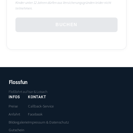
Kinder unter 12 Jahren dürfen aus Versicherungsgründen leider nicht
teilnehmen.
BUCHEN
Flossfun
Floßfahrt auf Isar & Loisach
INFOS
KONTAKT
Preise
Callback-Service
Anfahrt
Facebook
Bildergalerie
Impressum & Datenschutz
Gutschein