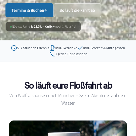
Termine & Buchen
So läuft die Fahrt ab
Nächste Fahrt:
Sa 15.08. – Karibik
· noch 1 Platz frei
5–7 Stunden Erlebnis
Inkl. Getränke
Inkl. Brotzeit & Mittagessen
3 große Floßrutschen
So läuft eure Floßfahrt ab
Von Wolfratshausen nach München – 28 km Abenteuer auf dem
Wasser