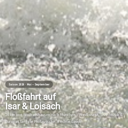
Saison 2026 · Mai – September
Floßfahrt auf
Isar & Loisach
28 km von Wolfratshausen nach München – Weißwurst, Live-Musik &
Europas längste Floßrutsche. A echte Gaudi!