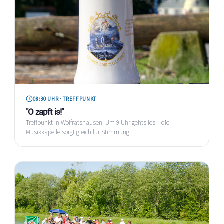
08:30 UHR · TREFFPUNKT
"O zapft is!"
Treffpunkt in Wolfratshausen. Um 9 Uhr gehts los – die
Musikkapelle sorgt gleich für Stimmung.