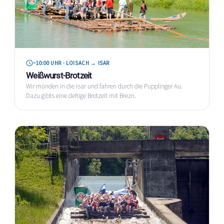
~10:00 UHR · LOISACH → ISAR
Weißwurst-Brotzeit
Wir münden in die Isar und fahren durch die Pupplinger Au.
Dazu gibts eine deftige Brotzeit mit Brezn.